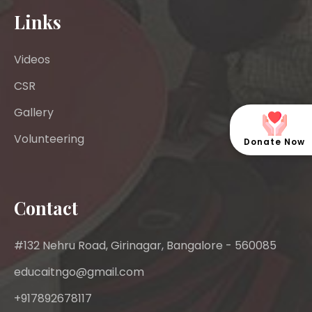
Links
Videos
CSR
Gallery
Volunteering
Donate Now
Contact
#132 Nehru Road, Girinagar, Bangalore - 560085
educaitngo@gmail.com
+917892678117