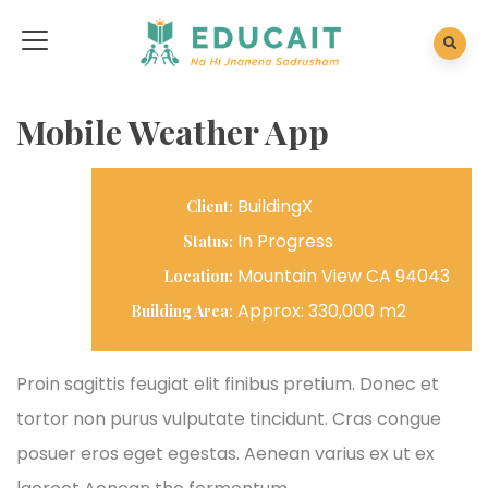
Mobile Weather App
BuildingX
Client:
In Progress
Status:
Mountain View CA 94043
Location:
Approx: 330,000 m2
Building Area:
Proin sagittis feugiat elit finibus pretium. Donec et
tortor non purus vulputate tincidunt. Cras congue
posuer eros eget egestas. Aenean varius ex ut ex